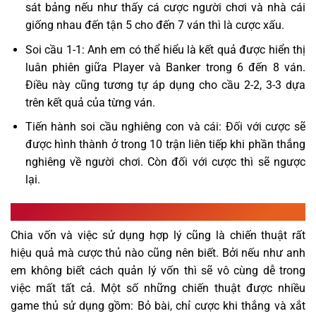
sát bảng nếu như thấy cá cược người chơi và nhà cái
giống nhau đến tận 5 cho đến 7 ván thì là cược xấu.
Soi cầu 1-1: Anh em có thể hiểu là kết quả được hiển thị
luân phiên giữa Player và Banker trong 6 đến 8 ván.
Điều này cũng tương tự áp dụng cho cầu 2-2, 3-3 dựa
trên kết quả của từng ván.
Tiến hành soi cầu nghiêng con và cái: Đối với cược sẽ
được hình thành ở trong 10 trận liên tiếp khi phần thắng
nghiêng về người chơi. Còn đối với cược thì sẽ ngược
lại.
Dùng chiến thuật vốn chơi bài hợp lý
Chia vốn và việc sử dụng hợp lý cũng là chiến thuật rất
hiệu quả mà cược thủ nào cũng nên biết. Bởi nếu như anh
em không biết cách quản lý vốn thì sẽ vô cùng dễ trong
việc mất tất cả. Một số những chiến thuật được nhiều
game thủ sử dụng gồm: Bỏ bài, chỉ cược khi thắng và xắt