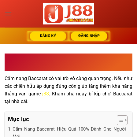
Bỏ
qua
nội
dung
ĐĂNG KÝ
ĐĂNG NHẬP
Cẩm Nang Baccarat Hiệu Quả 100% Dành
Cho Người Mới
Cẩm nang Baccarat có vai trò vô cùng quan trọng. Nếu như
các chiến hữu áp dụng đúng còn giúp tăng thêm khả năng
thắng ván game
j88
. Khám phá ngay bí kíp chơi Baccarat
tại nhà cái.
Mục lục
Cẩm Nang Baccarat Hiệu Quả 100% Dành Cho Người
Mới