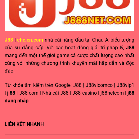
J88
|
ehc.cn.com
nhà cái hàng đầu tại Châu Á, biểu tượng
của sự đẳng cấp. Với các hoạt động giải trí pháp lý,
J88
mang đến một thế giới game cá cược chất lượng cao nhất
cùng với những chương trình khuyến mãi hấp dẫn và độc
đáo.
Từ khóa tìm kiếm trên Google: J88 | J88vicomco | J88vip1
|
j 88
| J88 com | Nhà cái J88 | J88 casino | j88netcom |
j88
đăng nhập
LIÊN KẾT NHANH