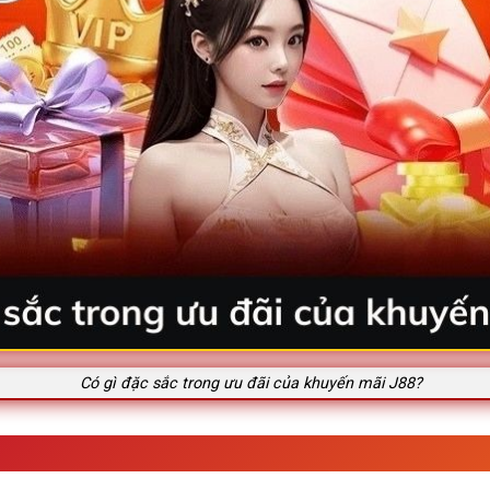
Có gì đặc sắc trong ưu đãi của khuyến mãi J88?
n mãi J88 nhanh nhất?