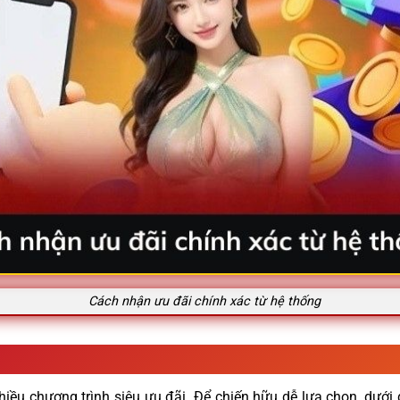
Cách nhận ưu đãi chính xác từ hệ thống
ot nhất mà tay cược nên thử
nhiều chương trình siêu ưu đãi. Để chiến hữu dễ lựa chọn, dưới