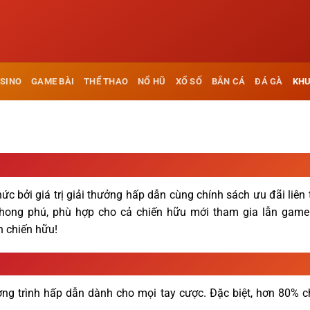
SINO
GAME BÀI
THỂ THAO
NỔ HŨ
XỔ SỐ
BẮN CÁ
ĐÁ GÀ
KHU
mãi J88 cực khủng, nhận thưởng lớn 
c bởi giá trị giải thưởng hấp dẫn cùng chính sách ưu đãi liên 
phong phú, phù hợp cho cả chiến hữu mới tham gia lẫn gam
n chiến hữu!
ặc biệt dành cho chiến hữu?
g trình hấp dẫn dành cho mọi tay cược. Đặc biệt, hơn 80% ch