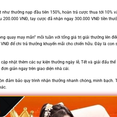
hot như thưởng nạp đầu tiên 150%, hoàn trả cược thua tới 10% v
thiểu 200.000 VNĐ, tay cược đã nhận ngay 300.000 VNĐ tiền thưở
òng quay may mắn” mỗi tuần với tổng giá trị giải thưởng lên đến
ỷ VNĐ để chi trả thưởng khuyến mãi cho chiến hữu. Đây là con
c cập nhật thêm các sự kiện thưởng ngày lễ, Tết và giải đấu th
 đơn giản ngay trên giao diện nhà cái.
n đảm bảo quy trình nhận thưởng nhanh chóng, minh bạch. Tấ
hác.