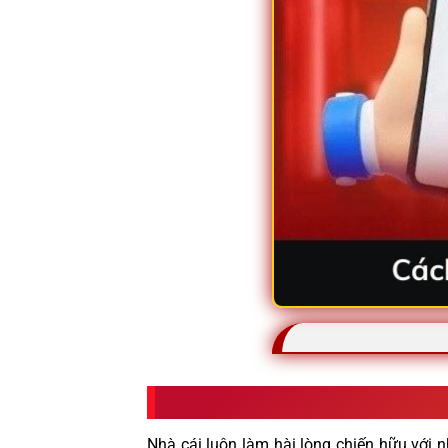
Những khuyến mãi J88 h
Nhà cái luôn làm hài lòng chiến hữu với 