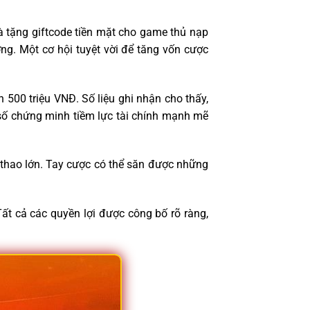
à tặng giftcode tiền mặt cho game thủ nạp
ng. Một cơ hội tuyệt vời để tăng vốn cược
 500 triệu VNĐ. Số liệu ghi nhận cho thấy,
 số chứng minh tiềm lực tài chính mạnh mẽ
ể thao lớn. Tay cược có thể săn được những
t cả các quyền lợi được công bố rõ ràng,