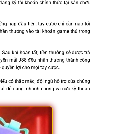
đăng ký tài khoản chính thức tại sân chơi.
ng nạp đầu tiên, tay cược chỉ cần nạp tối
phần thưởng vào tài khoản game thủ trong
Sau khi hoàn tất, tiền thưởng sẽ được trả
huyến mãi J88 đều nhận thưởng thành công
 quyền lợi cho mọi tay cược.
 Nếu có thắc mắc, đội ngũ hỗ trợ của chúng
 rất dễ dàng, nhanh chóng và cực kỳ thuận