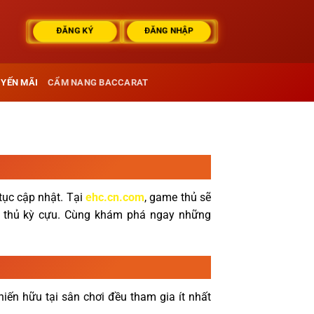
ĐĂNG KÝ
ĐĂNG NHẬP
YẾN MÃI
CẨM NANG BACCARAT
mỗi ngày
tục cập nhật. Tại
ehc.cn.com
, game thủ sẽ
e thủ kỳ cựu. Cùng khám phá ngay những
iến hữu tại sân chơi đều tham gia ít nhất