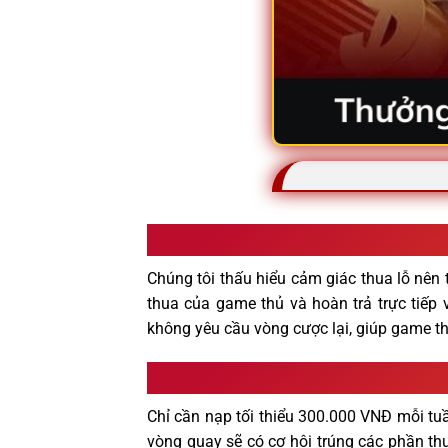
Thưởng hoàn trả cược thua lên đ
Chúng tôi thấu hiểu cảm giác thua lỗ nên 
thua của game thủ và hoàn trả trực tiếp v
không yêu cầu vòng cược lại, giúp game th
Vòng quay may mắn mỗi tuần – gi
Chỉ cần nạp tối thiểu 300.000 VNĐ mỗi tu
vòng quay sẽ có cơ hội trúng các phần th