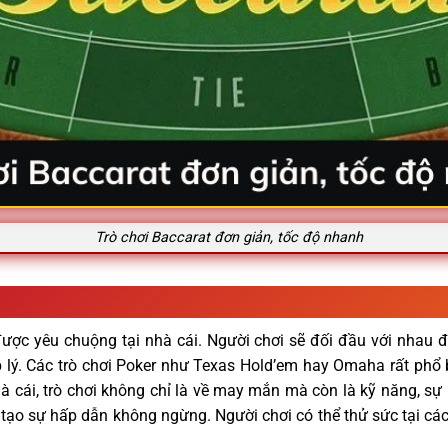
Trò chơi Baccarat đơn giản, tốc độ nhanh
t được yêu chuộng tại nhà cái. Người chơi sẽ đối đầu với nhau 
ợp lý. Các trò chơi Poker như Texas Hold’em hay Omaha rất phổ 
à cái, trò chơi không chỉ là về may mắn mà còn là kỹ năng, sự
, tạo sự hấp dẫn không ngừng. Người chơi có thể thử sức tại cá