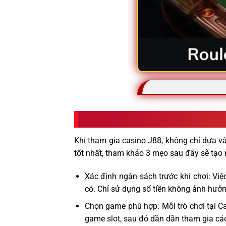
Cẩm nang dễ thắng khi 
Khi tham gia casino J88, không chỉ dựa v
tốt nhất, tham khảo 3 mẹo sau đây sẽ tạo
Xác định ngân sách trước khi chơi: Việ
có. Chỉ sử dụng số tiền không ảnh hưởn
Chọn game phù hợp: Mỗi trò chơi tại C
game slot, sau đó dần dần tham gia các