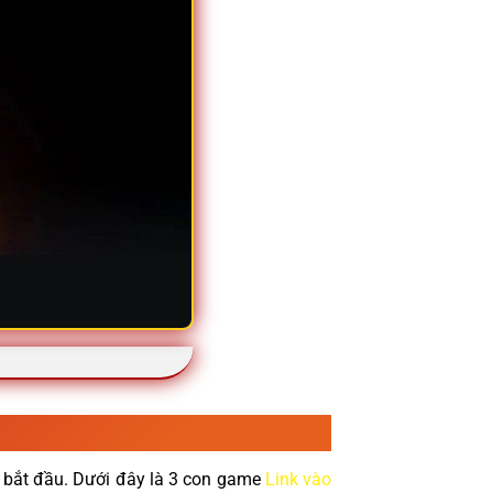
i bắt đầu. Dưới đây là 3 con game
Link vào