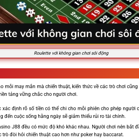
Roulette với không gian chơi sôi động
chơi Casino J88
ào mỗi may mắn mà chiến thuật, kiến thức về các trò chơi cũng
 nền tảng vững chắc cho người chơi.
c xác định rõ số tiền có thể chi cho mỗi phiên cho phép người
g đến cuộc sống hằng ngày sẽ giảm thiểu rủi ro tài chính.
asino J88 đều có mức độ khó khác nhau. Người chơi nên bắt đầ
 trò đòi hỏi chiến thuật cao hơn như poker hay baccarat.