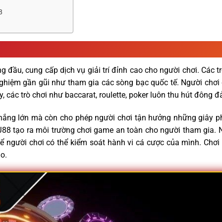
8
 đầu, cung cấp dịch vụ giải trí đỉnh cao cho người chơi. Các t
 nghiệm gần gũi như tham gia các sòng bạc quốc tế. Người chơi
y, các trò chơi như baccarat, roulette, poker luôn thu hút đông 
thắng lớn mà còn cho phép người chơi tận hưởng những giây phút
J88 tạo ra môi trường chơi game an toàn cho người tham gia. 
để người chơi có thể kiểm soát hành vi cá cược của mình. Chơ
o.