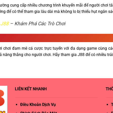
hường cung cấp nhiều chương trình khuyến mãi để người chơi t
ng để có thể tham gia lâu dài mà không lo bị thiếu hụt ngân sá
 J88
– Khám Phá Các Trò Chơi
ời chơi đam mê cá cược trực tuyến với đa dạng game cùng c
hả năng thắng cho người chơi. Hãy tham gia J88 để có nhiều trải
LIÊN KẾT NHANH
THÔ
Điều Khoản Dịch Vụ
T