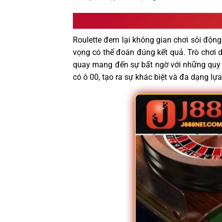
Roulette
Roulette đem lại không gian chơi sôi độn
vọng có thể đoán đúng kết quả. Trò chơi d
quay mang đến sự bất ngờ với những quy 
có ô 00, tạo ra sự khác biệt và đa dạng l