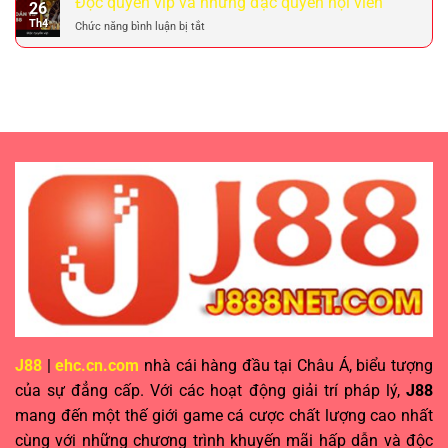
Độc quyền vip và những đặc quyền hội viên
26
lần
đãi
Th4
ở
Chức năng bình luận bị tắt
đầu
Độc
–
quyền
Cơ
vip
hội
và
vàng
những
tăng
đặc
quyền
hội
viên
J88
|
ehc.cn.com
nhà cái hàng đầu tại Châu Á, biểu tượng
của sự đẳng cấp. Với các hoạt động giải trí pháp lý,
J88
mang đến một thế giới game cá cược chất lượng cao nhất
cùng với những chương trình khuyến mãi hấp dẫn và độc