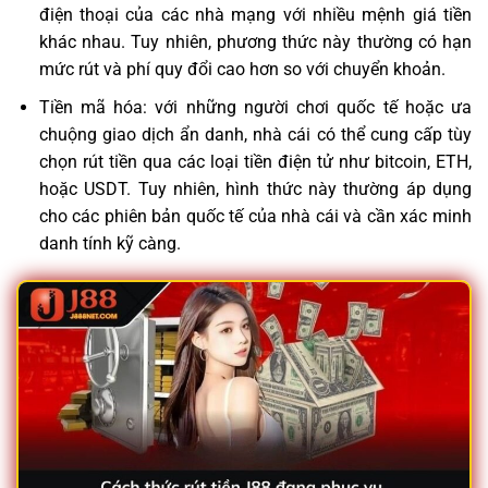
điện thoại của các nhà mạng với nhiều mệnh giá tiền
khác nhau. Tuy nhiên, phương thức này thường có hạn
mức rút và phí quy đổi cao hơn so với chuyển khoản.
Tiền mã hóa: với những người chơi quốc tế hoặc ưa
chuộng giao dịch ẩn danh, nhà cái có thể cung cấp tùy
chọn rút tiền qua các loại tiền điện tử như bitcoin, ETH,
hoặc USDT. Tuy nhiên, hình thức này thường áp dụng
cho các phiên bản quốc tế của nhà cái và cần xác minh
danh tính kỹ càng.