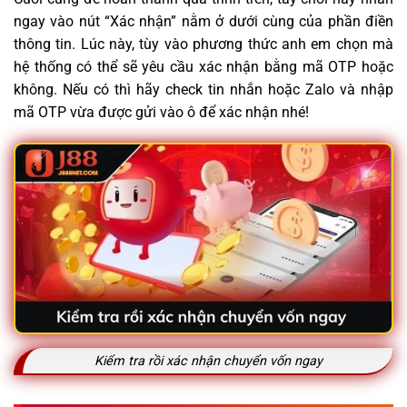
ngay vào nút “Xác nhận” nằm ở dưới cùng của phần điền
thông tin. Lúc này, tùy vào phương thức anh em chọn mà
hệ thống có thể sẽ yêu cầu xác nhận bằng mã OTP hoặc
không. Nếu có thì hãy check tin nhắn hoặc Zalo và nhập
mã OTP vừa được gửi vào ô để xác nhận nhé!
Kiểm tra rồi xác nhận chuyển vốn ngay