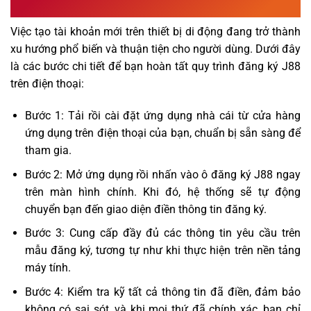
Đăng ký J88 trên điện thoại siêu nhanh
Việc tạo tài khoản mới trên thiết bị di động đang trở thành
xu hướng phổ biến và thuận tiện cho người dùng. Dưới đây
là các bước chi tiết để bạn hoàn tất quy trình
đăng ký J88
trên điện thoại:
Bước 1: Tải rồi cài đặt ứng dụng nhà cái từ cửa hàng
ứng dụng trên điện thoại của bạn, chuẩn bị sẵn sàng để
tham gia.
Bước 2: Mở ứng dụng rồi nhấn vào ô
đăng ký J88
ngay
trên màn hình chính. Khi đó, hệ thống sẽ tự động
chuyển bạn đến giao diện điền thông tin đăng ký.
Bước 3: Cung cấp đầy đủ các thông tin yêu cầu trên
mẫu đăng ký, tương tự như khi thực hiện trên nền tảng
máy tính.
Bước 4: Kiểm tra kỹ tất cả thông tin đã điền, đảm bảo
không có sai sót, và khi mọi thứ đã chính xác, bạn chỉ