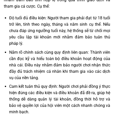
tham gia cá cược. Cụ thể:
Độ tuổi đủ điều kiện: Người tham gia phải đạt từ 18 tuổi
trở lên, tính theo ngày, tháng và năm sinh cụ thể. Nếu
chưa đáp ứng ngưỡng tuổi này, hệ thống sẽ từ chối mọi
yêu cầu lập tài khoản mới nhằm đảm bảo tuân thủ
pháp lý.
Nắm rõ chính sách cùng quy định liên quan: Thành viên
cần đọc kỹ và hiểu toàn bộ điều khoản hoạt động của
nhà cái. Điều này nhằm đảm bảo người chơi nhận thức
đầy đủ trách nhiệm cá nhân khi tham gia vào các dịch
vụ của nền tảng.
Cam kết tuân thủ quy định: Người chơi phải đồng ý thực
hiện đúng các điều kiện và điều khoản đã đề ra, giúp hệ
thống dễ dàng quản lý tài khoản, đồng thời hỗ trợ và
bảo vệ quyền lợi của hội viên một cách nhanh chóng và
minh bạch.