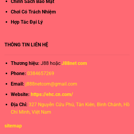
Chính Sách Bảo Mật
Chơi Có Trách Nhiệm
Hợp Tác Đại Lý
THÔNG TIN LIÊN HỆ
Thương hiệu:
J88 hoặc
J88net com
Phone:
0384657269
Email:
j888netcom@gmail.com
Website:
https://ehc.cn.com/
Địa Chỉ:
327 Nguyễn Cửu Phú, Tân Kiên, Bình Chánh, Hồ
Chí Minh, Việt Nam
sitemap