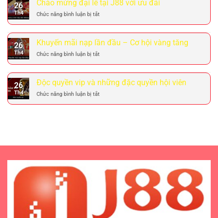
chơi
Chào mừng đại lễ tại J88 với ưu đãi
26
trả
Th4
ở
Chức năng bình luận bị tắt
–
Chào
Ưu
mừng
đãi
đại
tuyệt
Khuyến mãi nạp lần đầu – Cơ hội vàng tăng
26
lễ
vời
Th4
ở
Chức năng bình luận bị tắt
tại
Khuyến
J88
mãi
với
nạp
ưu
Độc quyền vip và những đặc quyền hội viên
26
lần
đãi
Th4
ở
Chức năng bình luận bị tắt
đầu
Độc
–
quyền
Cơ
vip
hội
và
vàng
những
tăng
đặc
quyền
hội
viên