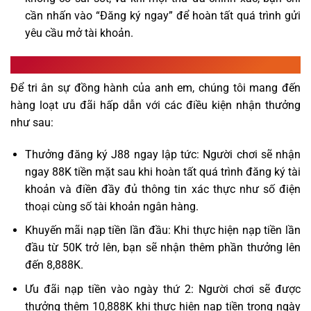
cần nhấn vào “Đăng ký nga
y
” để hoàn tất quá trình gửi
yêu cầu mở tài khoản.
Ưu đãi dành cho tân binh khi tạo tài khoản nhà cái
Để tri ân sự đồng hành của anh em, chúng tôi mang đến
hàng loạt ưu đãi hấp dẫn với các điều kiện nhận thưởng
như sau:
Thưởng
đăng ký J88
ngay lập tức: Người chơi sẽ nhận
ngay 88K tiền mặt sau khi hoàn tất quá trình đăng ký tài
khoản và điền đầy đủ thông tin xác thực như số điện
thoại cùng số tài khoản ngân hàng.
Khuyến mãi nạp tiền lần đầu: Khi thực hiện nạp tiền lần
đầu từ 50K trở lên, bạn sẽ nhận thêm phần thưởng lên
đến 8,888K.
Ưu đãi nạp tiền vào ngày thứ 2: Người chơi sẽ được
thưởng thêm 10,888K khi thực hiện nạp tiền trong ngày