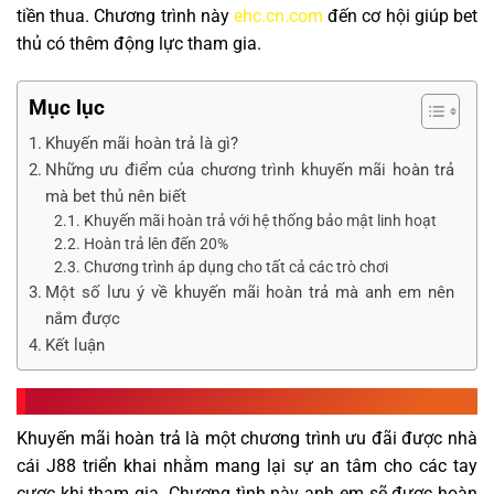
tiền thua. Chương trình này
ehc.cn.com
đến cơ hội giúp bet
thủ có thêm động lực tham gia.
Mục lục
Khuyến mãi hoàn trả là gì?
Những ưu điểm của chương trình khuyến mãi hoàn trả
mà bet thủ nên biết
Khuyến mãi hoàn trả với hệ thống bảo mật linh hoạt
Hoàn trả lên đến 20%
Chương trình áp dụng cho tất cả các trò chơi
Một số lưu ý về khuyến mãi hoàn trả mà anh em nên
nắm được
Kết luận
Khuyến mãi hoàn trả là gì?
Khuyến mãi hoàn trả là một chương trình ưu đãi được nhà
cái J88 triển khai nhằm mang lại sự an tâm cho các tay
cược khi tham gia. Chương tình này anh em sẽ được hoàn