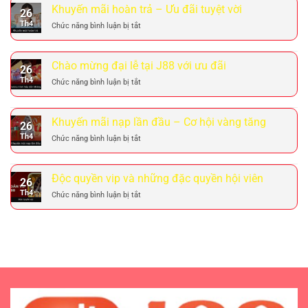
baccarat
Khuyến mãi hoàn trả – Ưu đãi tuyệt vời
26
là
Th4
ở
Chức năng bình luận bị tắt
gì?
Khuyến
Hướng
mãi
dẫn
hoàn
chơi
Chào mừng đại lễ tại J88 với ưu đãi
26
trả
Th4
ở
Chức năng bình luận bị tắt
–
Chào
Ưu
mừng
đãi
đại
tuyệt
Khuyến mãi nạp lần đầu – Cơ hội vàng tăng
26
lễ
vời
Th4
ở
Chức năng bình luận bị tắt
tại
Khuyến
J88
mãi
với
nạp
ưu
Độc quyền vip và những đặc quyền hội viên
26
lần
đãi
Th4
ở
Chức năng bình luận bị tắt
đầu
Độc
–
quyền
Cơ
vip
hội
và
vàng
những
tăng
đặc
quyền
hội
viên