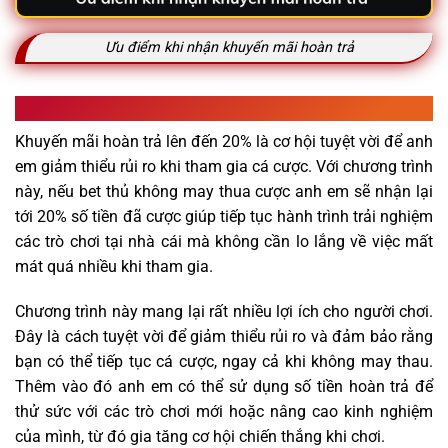
Ưu điểm khi nhận khuyến mãi hoàn trả
Hoàn trả lên đến 20%
Khuyến mãi hoàn trả lên đến 20% là cơ hội tuyệt vời để anh
em giảm thiểu rủi ro khi tham gia cá cược. Với chương trình
này, nếu bet thủ không may thua cược anh em sẽ nhận lại
tới 20% số tiền đã cược giúp tiếp tục hành trình trải nghiệm
các trò chơi tại nhà cái mà không cần lo lắng về việc mất
mát quá nhiều khi tham gia.
Chương trình này mang lại rất nhiều lợi ích cho người chơi.
Đây là cách tuyệt vời để giảm thiểu rủi ro và đảm bảo rằng
bạn có thể tiếp tục cá cược, ngay cả khi không may thau.
Thêm vào đó anh em có thể sử dụng số tiền hoàn trả để
thử sức với các trò chơi mới hoặc nâng cao kinh nghiệm
của mình, từ đó gia tăng cơ hội chiến thắng khi chơi.