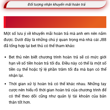
Đối tượng nhận khuyến mãi hoàn trả
Một số lưu ý về khuyến mãi hoàn trả mà anh
em nên nắm được
Một số lưu ý về khuyến mãi hoàn trả mà anh em nên nắm
được. Dưới đây là những chú ý quan trọng mà nhà cái J88
đã tổng hợp lại bet thủ có thể tham khảo:
Bet thủ nên biết chương trình hoàn trả sẽ có mức giới
hạn về số tiền hoàn trả tối đa. Điều này có thể là một số
tiền cụ thể hoặc tỷ lệ phần trăm tối đa mà bạn có thể
nhận lại.
Thời gian xử lý hoàn trả có thể khác nhau. Những tay
cược nên hiểu rõ thời gian hoàn trả của chương trình để
có thể theo dõi cũng như quản lý tài khoản của bản
thân tốt hơn.