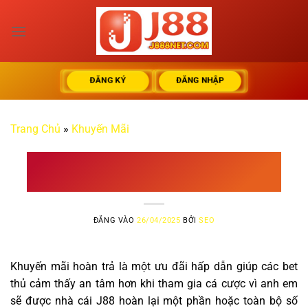
Bỏ
qua
nội
dung
ĐĂNG KÝ
ĐĂNG NHẬP
Trang Chủ
»
Khuyến Mãi
Khuyến mãi hoàn trả – Ưu đãi tuyệt
vời
ĐĂNG VÀO
26/04/2025
BỞI
SEO
Khuyến mãi hoàn trả là một ưu đãi hấp dẫn giúp các bet
thủ cảm thấy an tâm hơn khi tham gia cá cược vì anh em
sẽ được nhà cái J88 hoàn lại một phần hoặc toàn bộ số